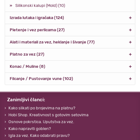
Silikonski kalupi (Mold) (10)
Izrada lutaka i igračaka (124)
Pletenje i vez perlicama (27)
Alati i materiali za vez, heklanje i šivanje (77)
Platno za vez (27)
Konac / Muline (8)
Filcanje / Pustovanje vune (102)
Zanimljivi članci:
Kako slikati po brojevima na platnu?
Hobi Shop. Kreativnost s gotovim setovima
Osnove pokrstica. Uputstva za vez.
Kako napraviti goblen?
Igla za vez. Kako odabrati pravu?