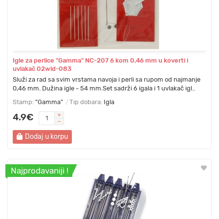
Igle za perlice "Gamma" NC-207 6 kom 0,46 mm u koverti i
uvlakač 02wld-083
Služi za rad sa svim vrstama navoja i perli sa rupom od najmanje
0,46 mm. Dužina igle - 54 mm.Set sadrži 6 igala i 1 uvlakač igl..
Stamp:
"Gamma"
Tip dobara:
Igla
4.9€
Dodaj u korpu
Najprodavaniji !