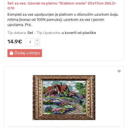
Set za vez. Uzorak na platnu "Stablom sreće" 20x17cm 2WLD-
070
Komplet za vez upotpunjen je platnom s otisnutim uzorkom boja,
nitima (konac od 100% pamuka), uzorkom za vez i jasnim
uputama. Pra..
Tip dobara:
Set
Tip Upakovke:
u koverti od plastike
14.9€
Dodaj u korpu