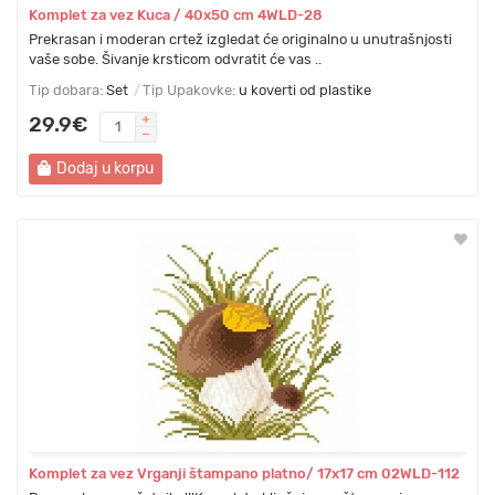
Komplet za vez Kuca / 40x50 cm 4WLD-28
Prekrasan i moderan crtež izgledat će originalno u unutrašnjosti
vaše sobe. Šivanje krsticom odvratit će vas ..
Tip dobara:
Set
Tip Upakovke:
u koverti od plastike
29.9€
Dodaj u korpu
Komplet za vez Vrganji štampano platno/ 17x17 cm 02WLD-112