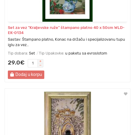
Set za vez "Kraljevske ruže" štampano platno 40 х 50cm WLD-
EK-0134
Sastav: Štampano platno, Konac na držaču i specijalizovanu tupu
iglu za vez..
Tip dobara:
Set
Tip Upakovke:
u paketu sa evroslotom
29.0€
Dodaj u korpu