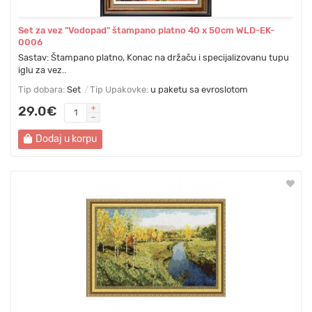
Set za vez "Vodopad" štampano platno 40 х 50cm WLD-EK-
0006
Sastav: Štampano platno, Konac na držaču i specijalizovanu tupu
iglu za vez..
Tip dobara:
Set
Tip Upakovke:
u paketu sa evroslotom
29.0€
Dodaj u korpu