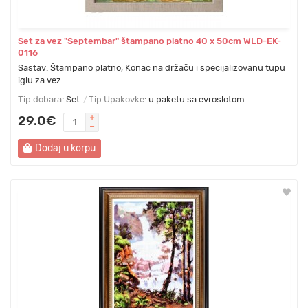
Set za vez "Septembar" štampano platno 40 х 50cm WLD-EK-
0116
Sastav: Štampano platno, Konac na držaču i specijalizovanu tupu
iglu za vez..
Tip dobara:
Set
Tip Upakovke:
u paketu sa evroslotom
29.0€
Dodaj u korpu