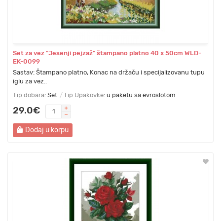
Set za vez "Jesenji pejzaž" štampano platno 40 х 50cm WLD-
EK-0099
Sastav: Štampano platno, Konac na držaču i specijalizovanu tupu
iglu za vez..
Tip dobara:
Set
Tip Upakovke:
u paketu sa evroslotom
29.0€
Dodaj u korpu