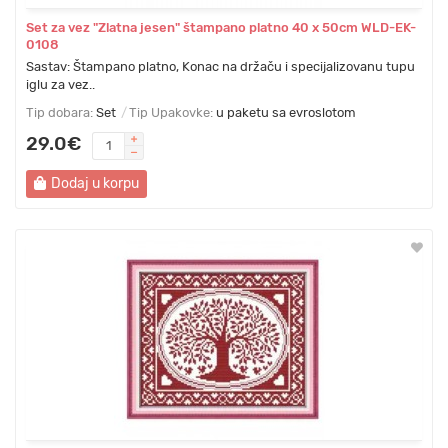
Set za vez "Zlatna jesen" štampano platno 40 х 50cm WLD-EK-
0108
Sastav: Štampano platno, Konac na držaču i specijalizovanu tupu
iglu za vez..
Tip dobara:
Set
Tip Upakovke:
u paketu sa evroslotom
29.0€
Dodaj u korpu