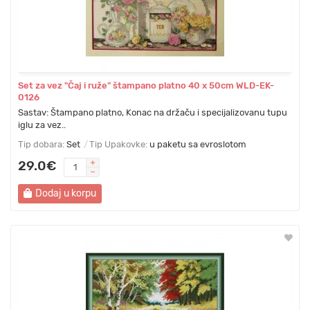
Set za vez "Čaj i ruže" štampano platno 40 х 50cm WLD-EK-
0126
Sastav: Štampano platno, Konac na držaču i specijalizovanu tupu
iglu za vez..
Tip dobara:
Set
Tip Upakovke:
u paketu sa evroslotom
29.0€
Dodaj u korpu