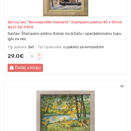
Set za vez "Novodjevički manastir" štampano platno 40 х 50cm
WLD-EK-0104
Sastav: Štampano platno, Konac na držaču i specijalizovanu tupu
iglu za vez..
Tip dobara:
Set
Tip Upakovke:
u paketu sa evroslotom
29.0€
Dodaj u korpu