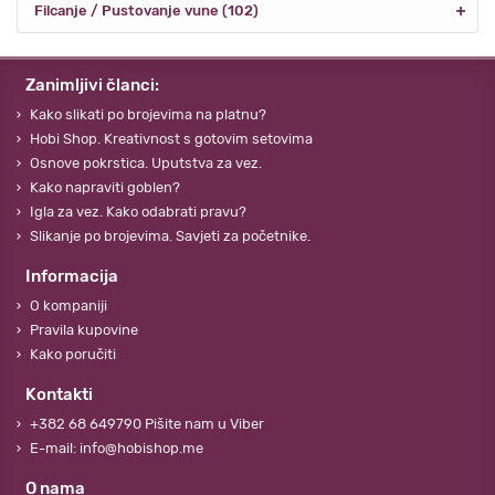
Filcanje / Pustovanje vune (102)
Zanimljivi članci:
Kako slikati po brojevima na platnu?
Hobi Shop. Kreativnost s gotovim setovima
Osnove pokrstica. Uputstva za vez.
Kako napraviti goblen?
Igla za vez. Kako odabrati pravu?
Slikanje po brojevima. Savjeti za početnike.
Informacija
O kompaniji
Pravila kupovine
Kako poručiti
Kontakti
+382 68 649790 Pišite nam u Viber
E-mail: info@hobishop.me
O nama