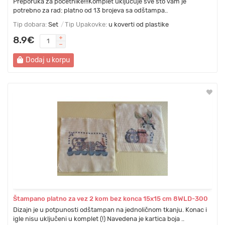
Preporuka za početnike!!!Komplet uključuje sve što vam je
potrebno za rad: platno od 13 brojeva sa odštampa..
Tip dobara:
Set
Tip Upakovke:
u koverti od plastike
8.9€
Dodaj u korpu
Štampano platno za vez 2 kom bez konca 15x15 cm 8WLD-300
Dizajn je u potpunosti odštampan na jednoličnom tkanju. Konac i
igle nisu uključeni u komplet (!) Navedena je kartica boja ..