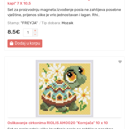
kapi" 7 Х 10,5
Set za proizvodnju magneta.Izvođenje posla ne zahtijeva posebne
vještine, prijenos slike je vrlo jednostavan i lagan. Rhi..
Stamp:
"FREYJA"
Tip dobara:
Mozaik
8.5€
Dodaj u korpu
Oslikavanje cirkonima RIOLIS AM0020 "Kornjača" 10 х 10