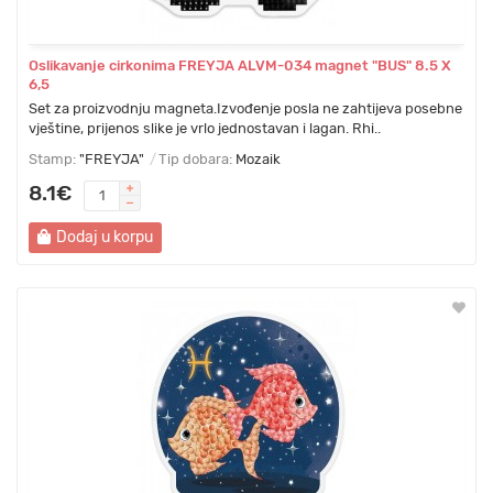
Oslikavanje cirkonima FREYJA ALVM-034 magnet "BUS" 8.5 Х
6,5
Set za proizvodnju magneta.Izvođenje posla ne zahtijeva posebne
vještine, prijenos slike je vrlo jednostavan i lagan. Rhi..
Stamp:
"FREYJA"
Tip dobara:
Mozaik
8.1€
Dodaj u korpu