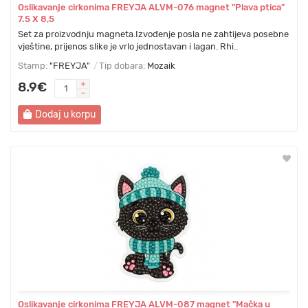
Oslikavanje cirkonima FREYJA ALVM-076 magnet "Plava ptica"
7.5 Х 8,5
Set za proizvodnju magneta.Izvođenje posla ne zahtijeva posebne
vještine, prijenos slike je vrlo jednostavan i lagan. Rhi..
Stamp:
"FREYJA"
Tip dobara:
Mozaik
8.9€
Dodaj u korpu
Oslikavanje cirkonima FREYJA ALVM-087 magnet "Mačka u