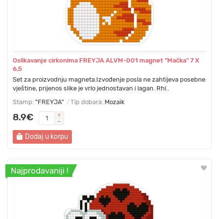
Oslikavanje cirkonima FREYJA ALVM-001 magnet "Mačka" 7 Х
6,5
Set za proizvodnju magneta.Izvođenje posla ne zahtijeva posebne
vještine, prijenos slike je vrlo jednostavan i lagan. Rhi..
Stamp:
"FREYJA"
Tip dobara:
Mozaik
8.9€
Dodaj u korpu
Najprodavaniji !