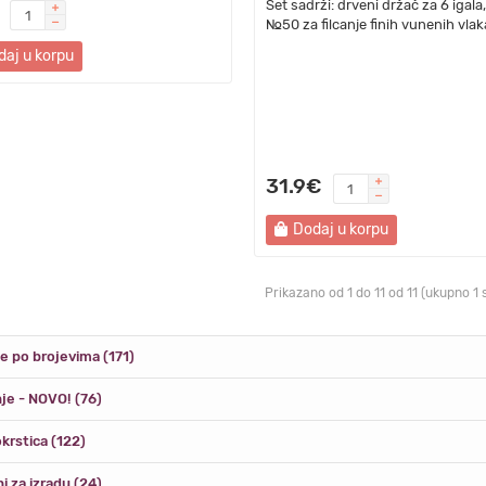
Set sadrži: drveni držač za 6 igala,
№50 za filcanje finih vunenih vlak
daj u korpu
31.9€
Dodaj u korpu
Prikazano od 1 do 11 od 11 (ukupno 1 
je po brojevima (171)
je - NOVO! (76)
krstica (122)
i za izradu (24)