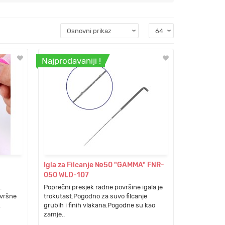
Najprodavaniji !
Igla za Filcanje №50 "GAMMA" FNR-
050 WLD-107
.
Poprečni presjek radne površine igala je
avršne
trokutast.Pogodno za suvo filcanje
.
grubih i finih vlakana.Pogodne su kao
zamje..