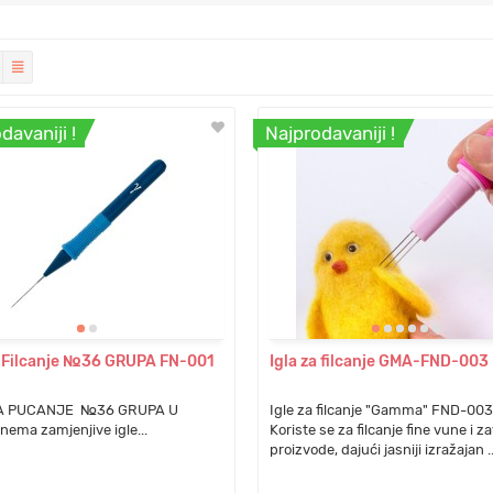
davaniji !
Najprodavaniji !
a Filcanje №36 GRUPA FN-001
Igla za filcanje GMA-FND-003
ZA PUCANJE №36 GRUPA U
Igle za filcanje "Gamma" FND-003
nema zamjenjive igle...
Koriste se za filcanje fine vune i z
proizvode, dajući jasniji izražajan .