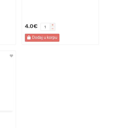
4.0€
Dodaj u korpu