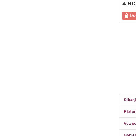
4.8€
Do
Slikan
Pleten
Vez po
Goblen