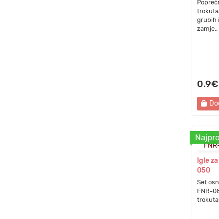
Poprečn
trokuta
grubih 
zamje..
0.9€
Do
Najpro
Igle z
050
Set osn
FNR-080
trokuta