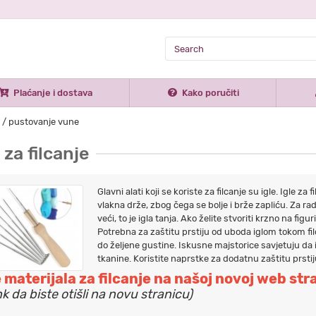
Plaćanje i dostava
Kako poručiti
je / pustovanje vune
 za filcanje
Glavni alati koji se koriste za filcanje su igle. Igle z
vlakna drže, zbog čega se bolje i brže zapliću. Za rad s
veći, to je igla tanja. Ako želite stvoriti krzno na figu
Potrebna za zaštitu prstiju od uboda iglom tokom fil
do željene gustine. Iskusne majstorice savjetuju da
tkanine. Koristite naprstke za dodatnu zaštitu prstij
 materijala za filcanje na našoj novoj web str
nk da biste otišli na novu stranicu)