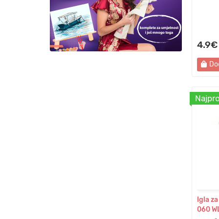
4.9€
Do
Najpro
Igla z
060 W