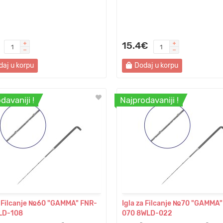
15.4€
daj u korpu
Dodaj u korpu
davaniji !
Najprodavaniji !
a Filcanje №60 "GAMMA" FNR-
Igla za Filcanje №70 "GAMMA"
LD-108
070 8WLD-022