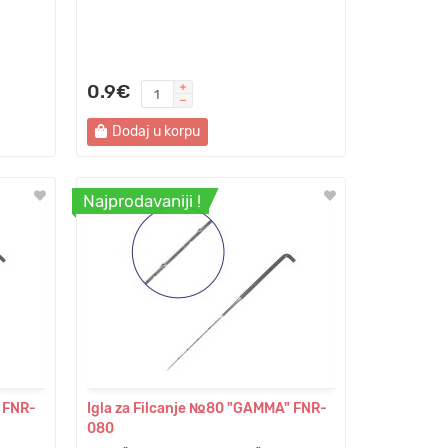
0.9€
Dodaj u korpu
Najprodavaniji !
 FNR-
Igla za Filcanje №80 "GAMMA" FNR-
080