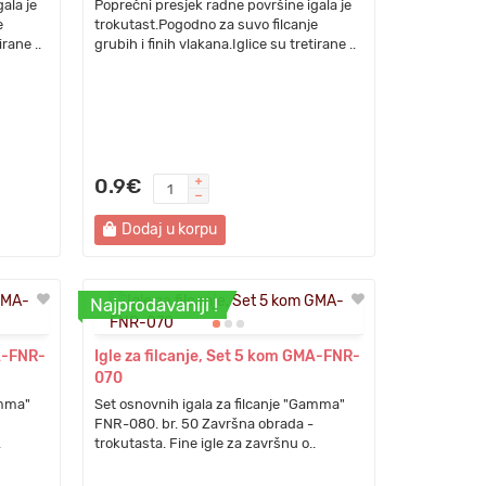
ala je
Poprečni presjek radne površine igala je
e
trokutast.Pogodno za suvo filcanje
irane ..
grubih i finih vlakana.Iglice su tretirane ..
0.9€
Dodaj u korpu
Najprodavaniji !
MA-FNR-
Igle za filcanje, Set 5 kom GMA-FNR-
070
amma"
Set osnovnih igala za filcanje "Gamma"
FNR-080. br. 50 Završna obrada -
.
trokutasta. Fine igle za završnu o..