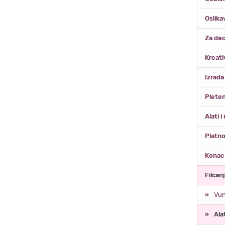
Oslika
Za dec
Kreati
Izrada
Pleten
Alati i
Platno
Konac 
Filcan
Vun
Ala