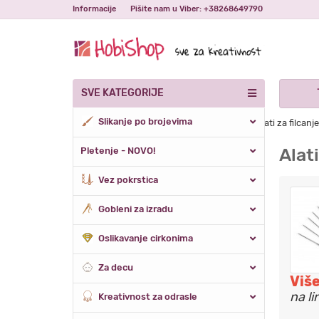
Informacije
Pišite nam u Viber: +38268649790
SVE KATEGORIJE
Slikanje po brojevima
Naslovna
Filcanje / Pustovanje vune
Alati za filcan
Alati
Pletenje - NOVO!
Vez pokrstica
Gobleni za izradu
Oslikavanje cirkonima
Za decu
Više
na li
Kreativnost za odrasle