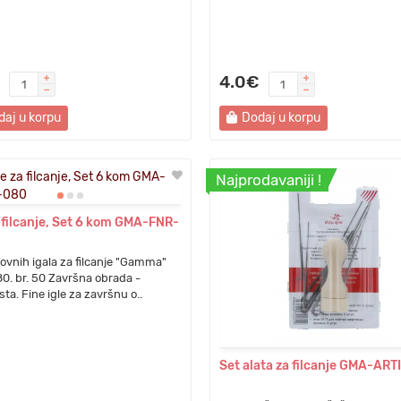
4.0€
daj u korpu
Dodaj u korpu
Najprodavaniji !
a filcanje, Set 6 kom GMA-FNR-
ovnih igala za filcanje "Gamma"
. br. 50 Završna obrada -
sta. Fine igle za završnu o..
Set alata za filcanje GMA-ARTI