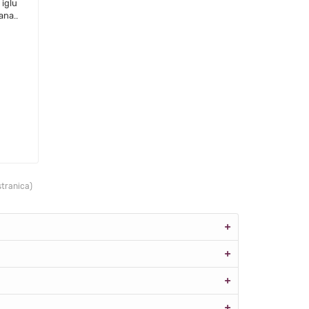
 iglu
ana..
stranica)