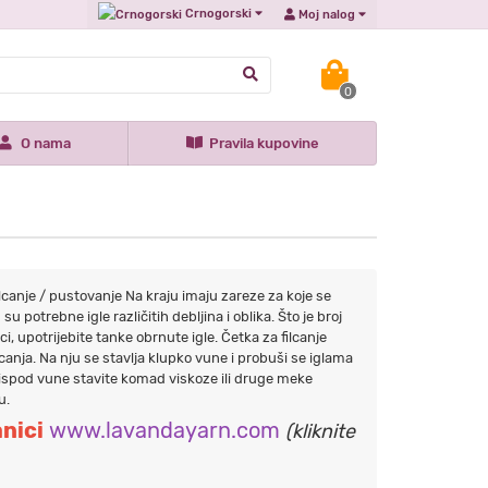
Crnogorski
Moj nalog
0
O nama
Pravila kupovine
a filcanje / pustovanje Na kraju imaju zareze za koje se
u potrebne igle različitih debljina i oblika. Što je broj
rici, upotrijebite tanke obrnute igle. Četka za filcanje
canja. Na nju se stavlja klupko vune i probuši se iglama
 ispod vune stavite komad viskoze ili druge meke
u.
anici
www.lavandayarn.com
(kliknite