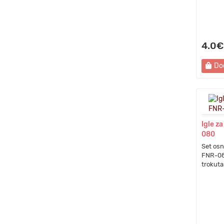
4.0€
Do
Igle z
080
Set osn
FNR-080
trokuta