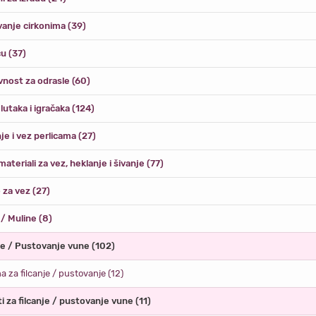
vanje cirkonima (39)
u (37)
vnost za odrasle (60)
 lutaka i igračaka (124)
je i vez perlicama (27)
 materiali za vez, heklanje i šivanje (77)
 za vez (27)
/ Muline (8)
je / Pustovanje vune (102)
a za filcanje / pustovanje (12)
ti za filcanje / pustovanje vune (11)