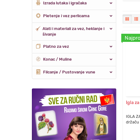
Izrada lutaka i igračaka
Pletenje i vez perlicama
Alati i materiali za vez, heklanje i
šivanje
Najpro
Platno za vez
Konac / Muline
Filcanje / Pustovanje vune
Igla z
IGLA 
držaču 