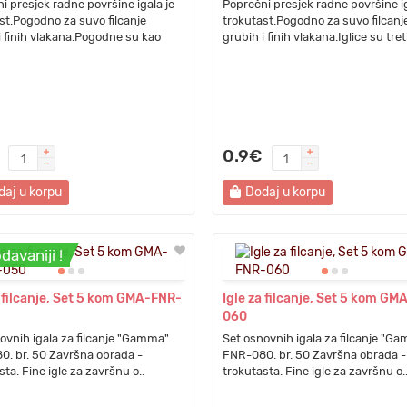
i presjek radne površine igala je
Poprečni presjek radne površine ig
st.Pogodno za suvo filcanje
trokutast.Pogodno za suvo filcanj
i finih vlakana.Pogodne su kao
grubih i finih vlakana.Iglice su tret
0.9€
daj u korpu
Dodaj u korpu
davaniji !
a filcanje, Set 5 kom GMA-FNR-
Igle za filcanje, Set 5 kom G
060
ovnih igala za filcanje "Gamma"
Set osnovnih igala za filcanje "G
. br. 50 Završna obrada -
FNR-080. br. 50 Završna obrada -
sta. Fine igle za završnu o..
trokutasta. Fine igle za završnu o.