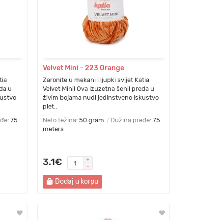
Velvet Mini - 223 Orange
tia
Zaronite u mekani i ljupki svijet Katia
eđa u
Velvet Mini! Ova izuzetna šenil pređa u
kustvo
živim bojama nudi jedinstveno iskustvo
plet..
eđe:
75
Neto težina:
50 gram
Dužina pređe:
75
meters
3.1€
Dodaj u korpu