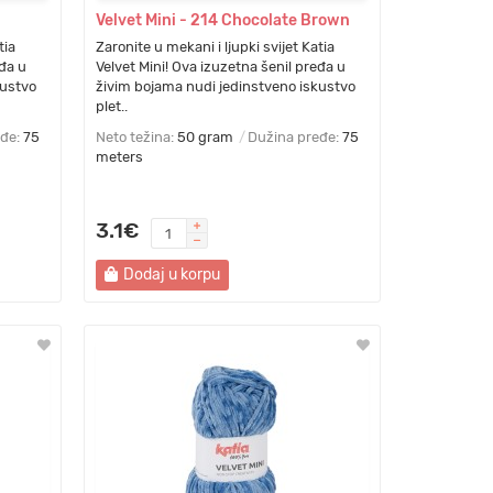
Velvet Mini - 214 Chocolate Brown
tia
Zaronite u mekani i ljupki svijet Katia
eđa u
Velvet Mini! Ova izuzetna šenil pređa u
kustvo
živim bojama nudi jedinstveno iskustvo
plet..
eđe:
75
Neto težina:
50 gram
Dužina pređe:
75
meters
3.1€
Dodaj u korpu