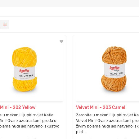
 Mini - 202 Yellow
Velvet Mini - 203 Camel
 u mekani i ljupki svijet Katia
Zaronite u mekani i ljupki svijet Ka
Mini! Ova izuzetna šenil pređa u
Velvet Mini! Ova izuzetna šenil pr
ojama nudi jedinstveno iskustvo
živim bojama nudi jedinstveno is
plet..