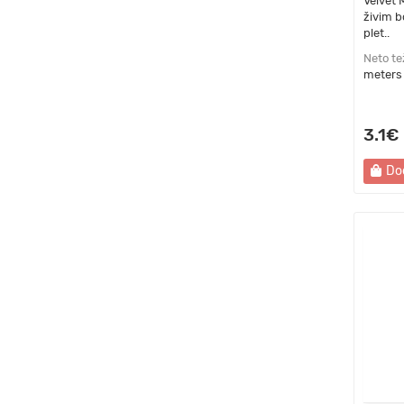
Velvet 
živim b
plet..
Neto te
meters
3.1€
Do