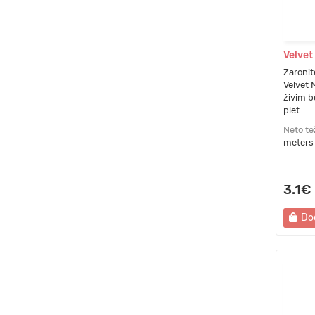
Velvet
Zaronite
Velvet 
živim b
plet..
Neto te
meters
3.1€
Do