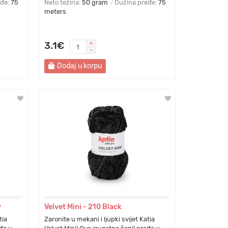
eđe:
75
Neto težina:
50 gram
Dužina pređe:
75
meters
3.1€
Dodaj u korpu
y
Velvet Mini - 210 Black
tia
Zaronite u mekani i ljupki svijet Katia