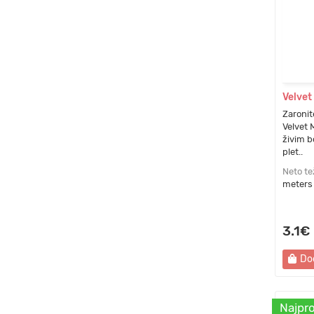
Velvet
Zaronite
Velvet 
živim b
plet..
Neto te
meters
3.1€
Do
Najpro