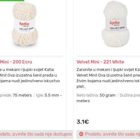
 Mini - 200 Ecru
Velvet Mini - 221 White
 u mekani i ljupki svijet Katia
Zaronite u mekani i ljupki svijet Ka
Mini! Ova izuzetna šenil pređa u
Velvet Mini! Ova izuzetna šenil pr
ojama nudi jedinstveno iskustvo
živim bojama nudi jedinstveno is
plet..
 pređe:
75 meters
Igle:
5.5 mm -
Neto težina:
50 gram
Dužina pr
meters
3.1€
odato, izvinite što sada nije dostupno
Prodato, izvinite što sada n