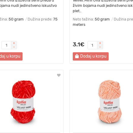
Mini! Ova izuzetna šenil pređa u
Velvet Mini! Ova izuzetna šenil pr
ojama nudi jedinstveno iskustvo
živim bojama nudi jedinstveno is
plet..
žina:
50 gram
Dužina pređe:
75
Neto težina:
50 gram
Dužina pr
meters
3.1€
daj u korpu
Dodaj u korpu