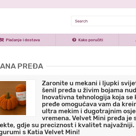
Plaćanje i dostava
Kako poručiti
ŠANA PREĐA
Zaronite u mekani i ljupki svij
šenil pređa u živim bojama nud
Inovativna tehnologija koja se 
pređe omogućava vam da kreira
ultra mekim i dugotrajnim osje
vremena. Velvet Mini pređa je
ekte, gdje su preciznost i kvalitet najvažniji
urumi s Katia Velvet Mini!