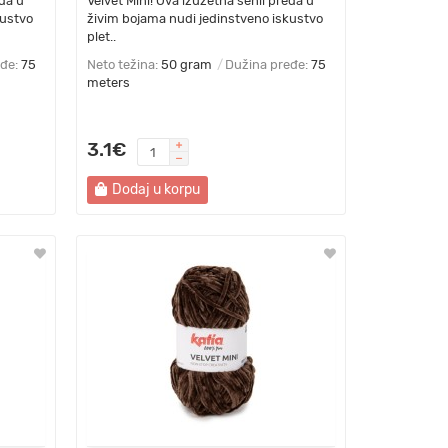
eđa u
Velvet Mini! Ova izuzetna šenil pređa u
kustvo
živim bojama nudi jedinstveno iskustvo
plet..
eđe:
75
Neto težina:
50 gram
Dužina pređe:
75
meters
3.1€
Dodaj u korpu