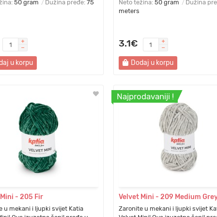
žina:
50 gram
Dužina pređe:
75
Neto težina:
50 gram
Dužina pr
meters
3.1€
daj u korpu
Dodaj u korpu
Najprodavaniji !
Mini - 205 Fir
Velvet Mini - 209 Medium Gre
 u mekani i ljupki svijet Katia
Zaronite u mekani i ljupki svijet Ka