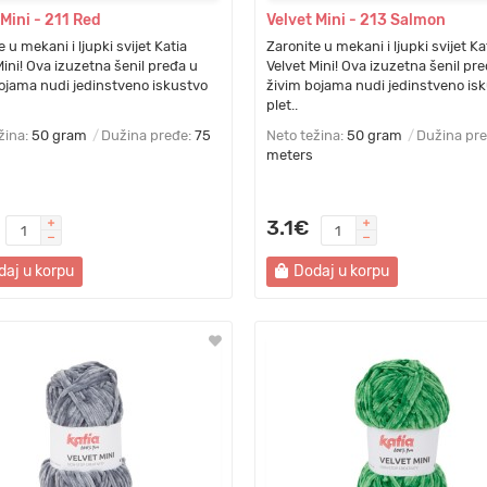
 Mini - 211 Red
Velvet Mini - 213 Salmon
 u mekani i ljupki svijet Katia
Zaronite u mekani i ljupki svijet Ka
Mini! Ova izuzetna šenil pređa u
Velvet Mini! Ova izuzetna šenil pr
ojama nudi jedinstveno iskustvo
živim bojama nudi jedinstveno is
plet..
žina:
50 gram
Dužina pređe:
75
Neto težina:
50 gram
Dužina pr
meters
3.1€
daj u korpu
Dodaj u korpu