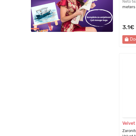
Neto te
meters
3.1€
Do
Velvet 
Zaronite