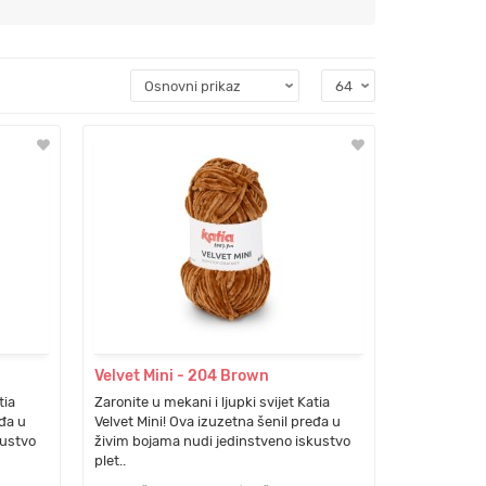
Velvet Mini - 204 Brown
tia
Zaronite u mekani i ljupki svijet Katia
eđa u
Velvet Mini! Ova izuzetna šenil pređa u
kustvo
živim bojama nudi jedinstveno iskustvo
plet..