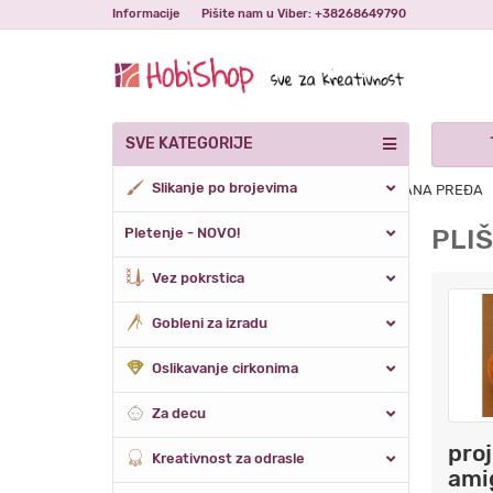
Informacije
Pišite nam u Viber: +38268649790
SVE KATEGORIJE
Slikanje po brojevima
Naslovna
Izrada lutaka i igračaka
PLIŠANA PREĐA
PLI
Pletenje - NOVO!
Vez pokrstica
Gobleni za izradu
Oslikavanje cirkonima
Za decu
proj
Kreativnost za odrasle
amig