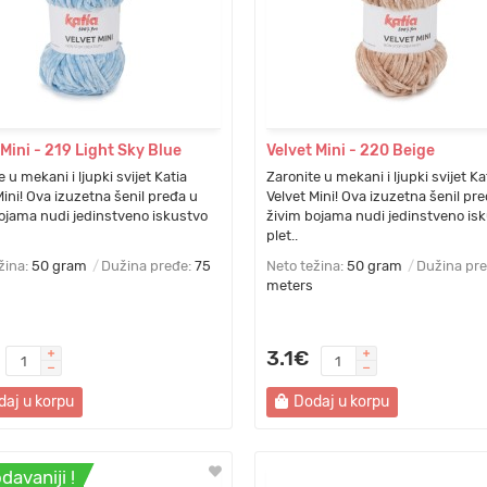
 Mini - 219 Light Sky Blue
Velvet Mini - 220 Beige
 u mekani i ljupki svijet Katia
Zaronite u mekani i ljupki svijet Ka
Mini! Ova izuzetna šenil pređa u
Velvet Mini! Ova izuzetna šenil pr
ojama nudi jedinstveno iskustvo
živim bojama nudi jedinstveno is
plet..
žina:
50 gram
Dužina pređe:
75
Neto težina:
50 gram
Dužina pr
meters
3.1€
daj u korpu
Dodaj u korpu
davaniji !