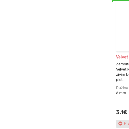
Velvet
Zaronite
Velvet 
živim b
plet..
Dužina
6 mm
3.1€
Pr