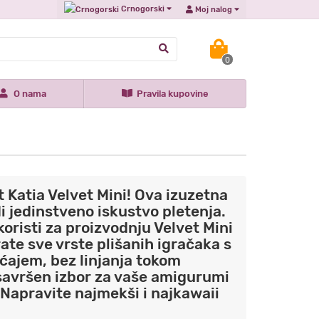
Crnogorski
Moj nalog
0
O nama
Pravila kupovine
et Katia Velvet Mini! Ova izuzetna
i jedinstveno iskustvo pletenja.
koristi za proizvodnju Velvet Mini
te sve vrste plišanih igračaka s
ćajem, bez linjanja tokom
 savršen izbor za vaše amigurumi
. Napravite najmekši i najkawaii