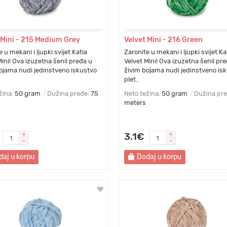
 Mini - 215 Medium Grey
Velvet Mini - 216 Green
 u mekani i ljupki svijet Katia
Zaronite u mekani i ljupki svijet Ka
Mini! Ova izuzetna šenil pređa u
Velvet Mini! Ova izuzetna šenil pr
ojama nudi jedinstveno iskustvo
živim bojama nudi jedinstveno is
plet..
žina:
50 gram
Dužina pređe:
75
Neto težina:
50 gram
Dužina pr
meters
3.1€
daj u korpu
Dodaj u korpu