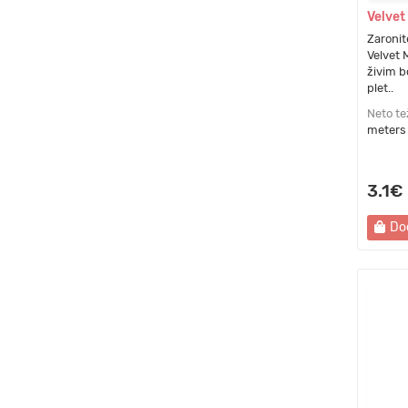
Velvet
Zaronite
Velvet 
živim b
plet..
Neto te
meters
3.1€
Do