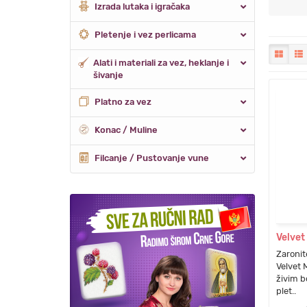
Izrada lutaka i igračaka
Pletenje i vez perlicama
Alati i materiali za vez, heklanje i
šivanje
Platno za vez
Konac / Muline
Filcanje / Pustovanje vune
Velvet
Zaronite
Velvet 
živim b
plet..