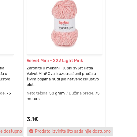
Velvet Mini - 222 Light Pink
tia
Zaronite u mekani i ljupki svijet Katia
eđa u
Velvet Mini! Ova izuzetna šenil pređa u
kustvo
živim bojama nudi jedinstveno iskustvo
plet..
eđe:
75
Neto težina:
50 gram
Dužina pređe:
75
meters
3.1€
ije dostupno
Prodato, izvinite što sada nije dostupno