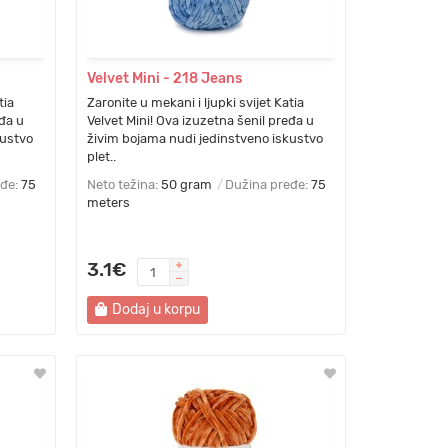
Velvet Mini - 218 Jeans
tia
Zaronite u mekani i ljupki svijet Katia
eđa u
Velvet Mini! Ova izuzetna šenil pređa u
kustvo
živim bojama nudi jedinstveno iskustvo
plet..
eđe:
75
Neto težina:
50 gram
Dužina pređe:
75
meters
3.1€
Dodaj u korpu