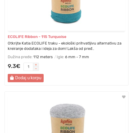
ECOLIFE Ribbon - 115 Turquoise
Otkrijte Katia ECOLIFE traku - ekološki prihvatljivu alternativu za
kreiranje dodataka i ideja za dom! Lakša od pređ..
Dužina pređe:
112 meters
Igle:
6 mm - 7 mm
9.3€
Dodaj u korpu