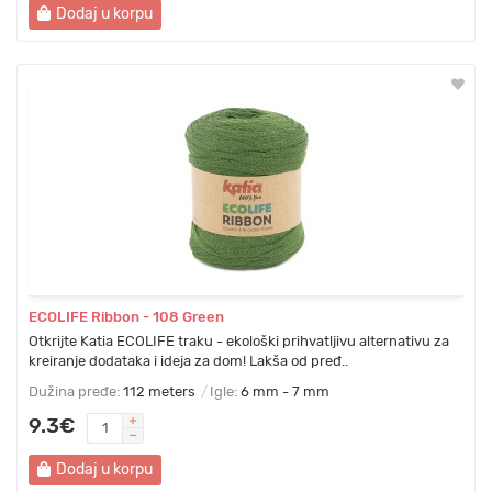
Dodaj u korpu
ECOLIFE Ribbon - 108 Green
Otkrijte Katia ECOLIFE traku - ekološki prihvatljivu alternativu za
kreiranje dodataka i ideja za dom! Lakša od pređ..
Dužina pređe:
112 meters
Igle:
6 mm - 7 mm
9.3€
Dodaj u korpu