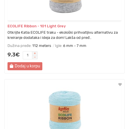
ECOLIFE Ribbon - 101 Light Grey
Otkrijte Katia ECOLIFE traku - ekološki prihvatljivu alternativu za
kreiranje dodataka i ideja za dom! Lakša od pređ..
Dužina pređe:
112 meters
Igle:
6 mm - 7 mm
9.3€
Dodaj u korpu