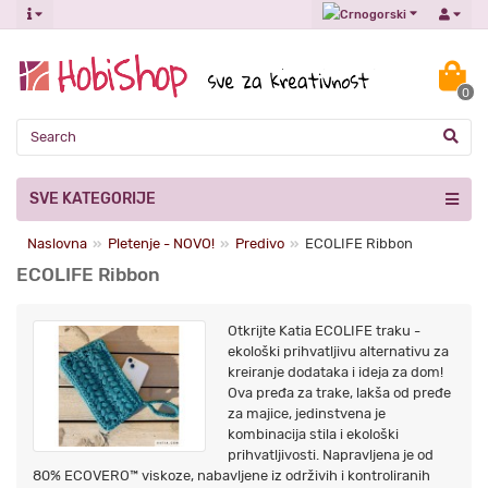
0
SVE KATEGORIJE
Naslovna
Pletenje - NOVO!
Predivo
ECOLIFE Ribbon
ECOLIFE Ribbon
Otkrijte Katia ECOLIFE traku -
ekološki prihvatljivu alternativu za
kreiranje dodataka i ideja za dom!
Ova pređa za trake, lakša od pređe
za majice, jedinstvena je
kombinacija stila i ekološki
prihvatljivosti. Napravljena je od
80% ECOVERO™ viskoze, nabavljene iz održivih i kontroliranih