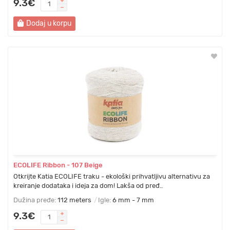
9.3€
Dodaj u korpu
ECOLIFE Ribbon - 107 Beige
Otkrijte Katia ECOLIFE traku - ekološki prihvatljivu alternativu za
kreiranje dodataka i ideja za dom! Lakša od pređ..
Dužina pređe:
112 meters
Igle:
6 mm - 7 mm
9.3€