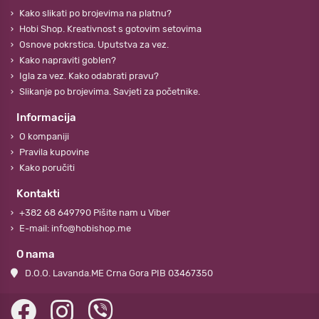
Kako slikati po brojevima na platnu?
Hobi Shop. Kreativnost s gotovim setovima
Osnove pokrstica. Uputstva za vez.
Kako napraviti goblen?
Igla za vez. Kako odabrati pravu?
Slikanje po brojevima. Savjeti za početnike.
Informacija
O kompaniji
Pravila kupovine
Kako poručiti
Kontakti
+382 68 649790 Pišite nam u Viber
E-mail: info@hobishop.me
O nama
D.O.O. Lavanda.ME Crna Gora PIB 03467350