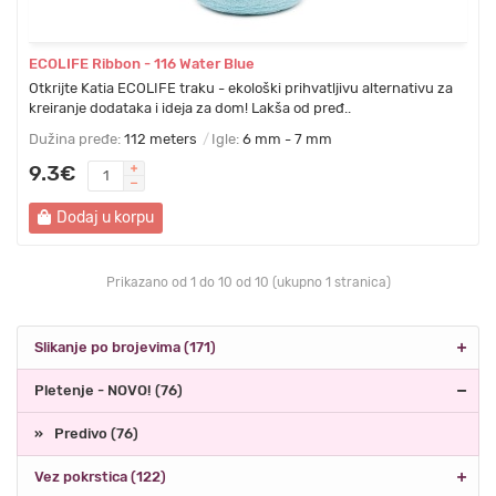
ECOLIFE Ribbon - 116 Water Blue
Otkrijte Katia ECOLIFE traku - ekološki prihvatljivu alternativu za
kreiranje dodataka i ideja za dom! Lakša od pređ..
Dužina pređe:
112 meters
Igle:
6 mm - 7 mm
9.3€
Dodaj u korpu
Prikazano od 1 do 10 od 10 (ukupno 1 stranica)
Slikanje po brojevima (171)
Pletenje - NOVO! (76)
Predivo (76)
Vez pokrstica (122)