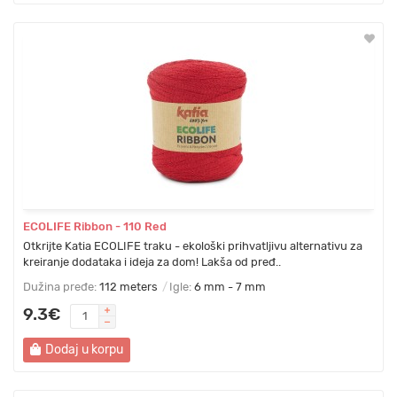
ECOLIFE Ribbon - 110 Red
Otkrijte Katia ECOLIFE traku - ekološki prihvatljivu alternativu za
kreiranje dodataka i ideja za dom! Lakša od pređ..
Dužina pređe:
112 meters
Igle:
6 mm - 7 mm
9.3€
Dodaj u korpu