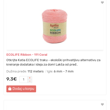
ECOLIFE Ribbon - 111 Coral
Otkrijte Katia ECOLIFE traku - ekološki prihvatljivu alternativu za
kreiranje dodataka i ideja za dom! Lakša od pređ..
Dužina pređe:
112 meters
Igle:
6 mm - 7 mm
9.3€
Dodaj u korpu