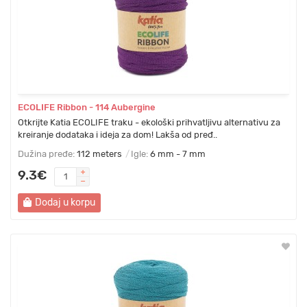
ECOLIFE Ribbon - 114 Aubergine
Otkrijte Katia ECOLIFE traku - ekološki prihvatljivu alternativu za
kreiranje dodataka i ideja za dom! Lakša od pređ..
Dužina pređe:
112 meters
Igle:
6 mm - 7 mm
9.3€
Dodaj u korpu