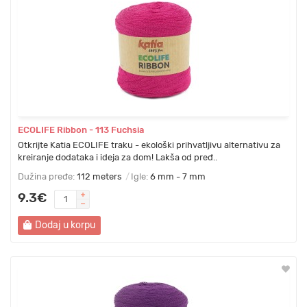
ECOLIFE Ribbon - 113 Fuchsia
Otkrijte Katia ECOLIFE traku - ekološki prihvatljivu alternativu za
kreiranje dodataka i ideja za dom! Lakša od pređ..
Dužina pređe:
112 meters
Igle:
6 mm - 7 mm
9.3€
Dodaj u korpu