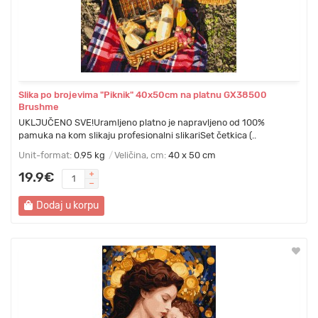
Slika po brojevima "Piknik" 40x50cm na platnu GX38500
Brushme
UKLJUČENO SVE!Uramljeno platno je napravljeno od 100%
pamuka na kom slikaju profesionalni slikariSet četkica (..
Unit-format:
0.95 kg
Veličina, cm:
40 x 50 cm
19.9€
Dodaj u korpu