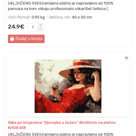
UKLJUČENO SVE!Uramljeno platno je napravljeno od 100%
pamuka na kom slikaju profesionalni slikariSet četkica (..
Unit-format:
0.95 kg
Veličina, cm:
40 x 50 cm
24.9€
Dodaj u korpu
Slika po brojevima "Djevojka u šeširu" 40x50cm na platnu
KHO8358
UKLJUČENO SVE!Uramljeno platno je napravljeno od 100%