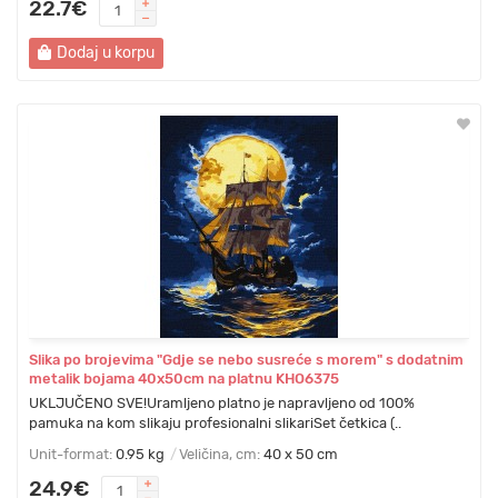
22.7€
Dodaj u korpu
Slika po brojevima "Gdje se nebo susreće s morem" s dodatnim
metalik bojama 40x50cm na platnu KHO6375
UKLJUČENO SVE!Uramljeno platno je napravljeno od 100%
pamuka na kom slikaju profesionalni slikariSet četkica (..
Unit-format:
0.95 kg
Veličina, cm:
40 x 50 cm
24.9€