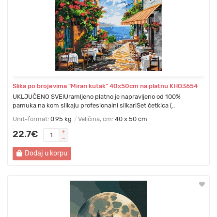
Slika po brojevima "Miran kutak" 40x50cm na platnu KHO3654
UKLJUČENO SVE!Uramljeno platno je napravljeno od 100%
pamuka na kom slikaju profesionalni slikariSet četkica (..
Unit-format:
0.95 kg
Veličina, cm:
40 x 50 cm
22.7€
Dodaj u korpu