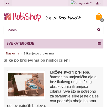
0
SVE KATEGORIJE
Naslovna
Slikanje po brojevima
Slike po brojevima po niskoj cijeni
Možete stvoriti preljepa,
šarmantna umjetnička djela
bez ikakvog umjetničkog
obrazovanja ili umjeća
crtanja. Sve što je potrebno
za stvaranje slike jeste da se
ova područja oboje bojama
odgovarajućih brojeva.