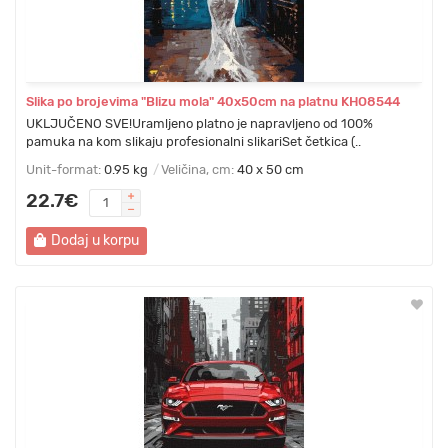
Slika po brojevima "Blizu mola" 40x50cm na platnu KHO8544
UKLJUČENO SVE!Uramljeno platno je napravljeno od 100%
pamuka na kom slikaju profesionalni slikariSet četkica (..
Unit-format:
0.95 kg
Veličina, cm:
40 x 50 cm
22.7€
Dodaj u korpu