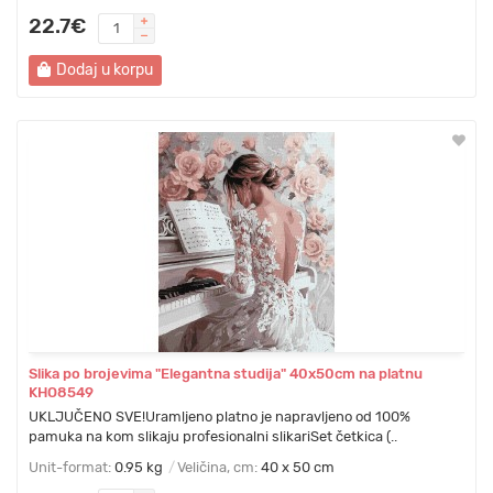
22.7€
Dodaj u korpu
Slika po brojevima "Elegantna studija" 40x50cm na platnu
KHO8549
UKLJUČENO SVE!Uramljeno platno je napravljeno od 100%
pamuka na kom slikaju profesionalni slikariSet četkica (..
Unit-format:
0.95 kg
Veličina, cm:
40 x 50 cm