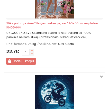
Slika po brojevima "Nevjerovatan pejzaž" 40x50cm na platnu
KHO8444
UKLJUČENO SVE!Uramljeno platno je napravljeno od 100%
pamuka na kom slikaju profesionalni slikariSet četkica (..
Unit-format:
0.95 kg
Veličina, cm:
40 x 50 cm
22.7€
Dodaj u korpu