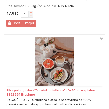
Unit-format:
0.95 kg
Veličina, cm:
40 x 40 cm
17.9€
Dodaj u korpu
Slika po brojevima "Doručak od citrusa" 40x50cm na platnu
BS52589 Brushme
UKLJUČENO SVE!Uramljeno platno je napravljeno od 100%
pamuka na kom slikaju profesionalni slikariSet četkica (..