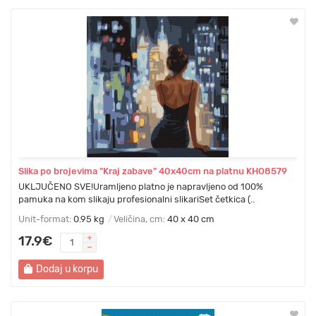
Slika po brojevima "Kraj zabave" 40x40cm na platnu KHO8579
UKLJUČENO SVE!Uramljeno platno je napravljeno od 100%
pamuka na kom slikaju profesionalni slikariSet četkica (..
Unit-format:
0.95 kg
Veličina, cm:
40 x 40 cm
17.9€
Dodaj u korpu