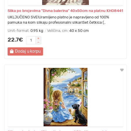
Slika po brojevima "Divna balerina" 40x50cm na platnu KHO8441
UKLJUČENO SVE!Uramljeno platno je napravljeno od 100%
pamuka na kom slikaju profesionalni slikariSet četkica (..
Unit-format:
0.95 kg
Veličina, cm:
40 x 50 cm
22.7€
Dodaj u korpu