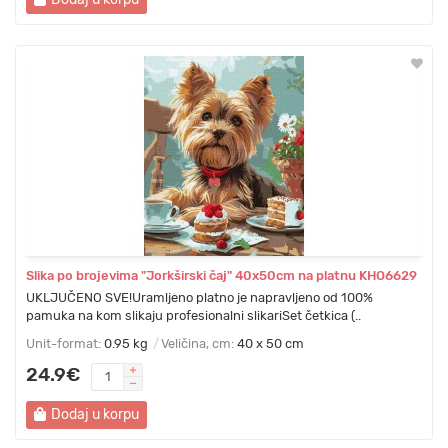
Slika po brojevima "Jorkširski čaj" 40x50cm na platnu KHO6629
UKLJUČENO SVE!Uramljeno platno je napravljeno od 100%
pamuka na kom slikaju profesionalni slikariSet četkica (..
Unit-format:
0.95 kg
Veličina, cm:
40 x 50 cm
24.9€
Dodaj u korpu