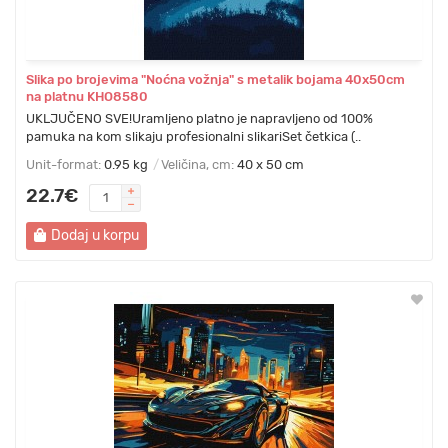
Slika po brojevima "Noćna vožnja" s metalik bojama 40x50cm
na platnu KHO8580
UKLJUČENO SVE!Uramljeno platno je napravljeno od 100%
pamuka na kom slikaju profesionalni slikariSet četkica (..
Unit-format:
0.95 kg
Veličina, cm:
40 x 50 cm
22.7€
Dodaj u korpu