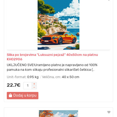
Slika po brojevima "Luksuzni pejzaž" 40x50cm na platnu
KHO2906
UKLJUČENO SVE!Uramljeno platno je napravljeno od 100%
pamuka na kom slikaju profesionalni slikariSet četkica (..
Unit-format:
0.95 kg
Veličina, cm:
40 x 50 cm
22.7€
Dodaj u korpu