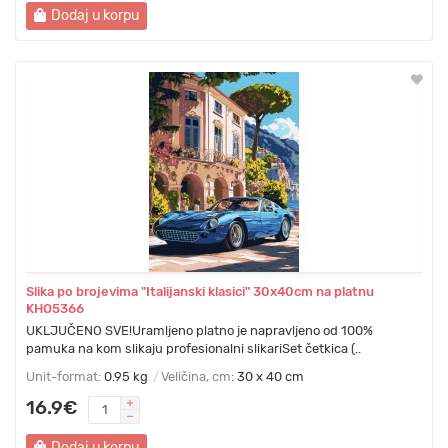
Dodaj u korpu
Slika po brojevima "Italijanski klasici" 30x40cm na platnu
KHO5366
UKLJUČENO SVE!Uramljeno platno je napravljeno od 100%
pamuka na kom slikaju profesionalni slikariSet četkica (..
Unit-format:
0.95 kg
Veličina, cm:
30 x 40 cm
16.9€
Dodaj u korpu