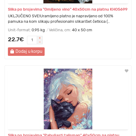
Slika po brojevima "Omiljeno vino" 40x50cm na platnu KHO5699
UKLJUČENO SVE!Uramljeno platno je napravljeno od 100%
pamuka na kom slikaju profesionalni slikariSet četkica (..
Unit-format:
0.95 kg
Veličina, cm:
40 x 50 cm
22.7€
Dodaj u korpu
Slika po brojevima "Pahuljasti talisman" 40x50cm na platnu