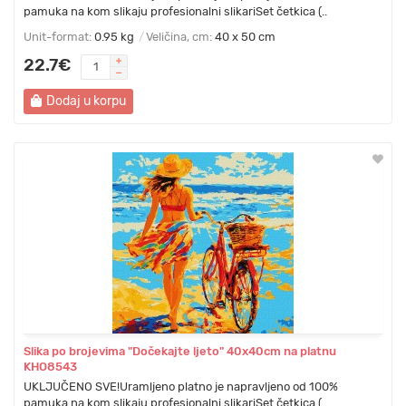
pamuka na kom slikaju profesionalni slikariSet četkica (..
Unit-format:
0.95 kg
Veličina, cm:
40 x 50 cm
22.7€
Dodaj u korpu
Slika po brojevima "Dočekajte ljeto" 40x40cm na platnu
KHO8543
UKLJUČENO SVE!Uramljeno platno je napravljeno od 100%
pamuka na kom slikaju profesionalni slikariSet četkica (..