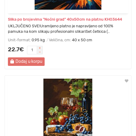
Slika po brojevima "Noćni grad" 40x50cm na platnu KHO3644
UKLJUČENO SVE!Uramljeno platno je napravljeno od 100%
pamuka na kom slikaju profesionalni slikariSet četkica (..
Unit-format:
0.95 kg
Veličina, cm:
40 x 50 cm
22.7€
Dodaj u korpu