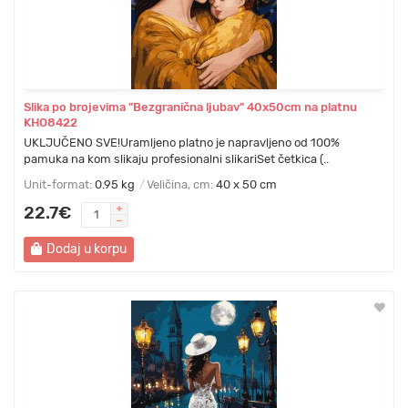
Slika po brojevima "Bezgranična ljubav" 40x50cm na platnu
KHO8422
UKLJUČENO SVE!Uramljeno platno je napravljeno od 100%
pamuka na kom slikaju profesionalni slikariSet četkica (..
Unit-format:
0.95 kg
Veličina, cm:
40 x 50 cm
22.7€
Dodaj u korpu