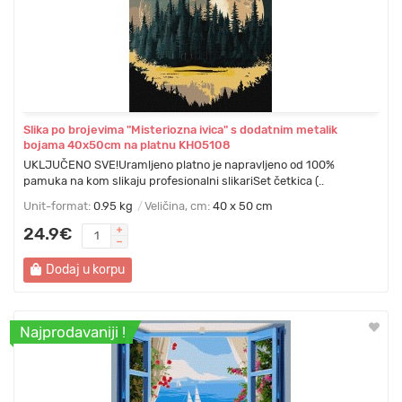
Slika po brojevima "Misteriozna ivica" s dodatnim metalik
bojama 40x50cm na platnu KHO5108
UKLJUČENO SVE!Uramljeno platno je napravljeno od 100%
pamuka na kom slikaju profesionalni slikariSet četkica (..
Unit-format:
0.95 kg
Veličina, cm:
40 x 50 cm
24.9€
Dodaj u korpu
Najprodavaniji !