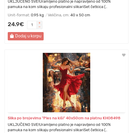
UKLJUČENO SVE!Uramljeno platno je napravljeno od 100%
pamuka na kom slikaju profesionalni slikariSet četkica (..
Unit-format:
0.95 kg
Veličina, cm:
40 x 50 cm
24.9€
Dodaj u korpu
Slika po brojevima "Ples na kiši" 40x50cm na platnu KHO8498
UKLJUČENO SVE!Uramljeno platno je napravljeno od 100%
pamuka na kom slikaju profesionalni slikariSet četkica (..