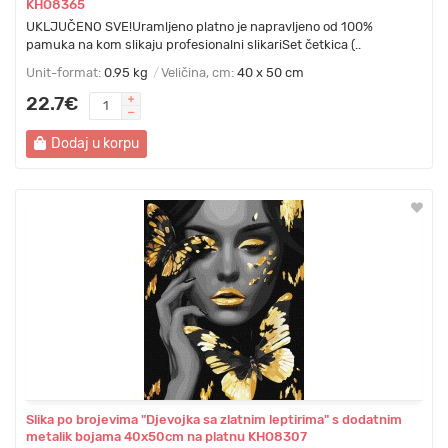
KHO8365
UKLJUČENO SVE!Uramljeno platno je napravljeno od 100%
pamuka na kom slikaju profesionalni slikariSet četkica (..
Unit-format:
0.95 kg
Veličina, cm:
40 x 50 cm
22.7€
Dodaj u korpu
Slika po brojevima "Djevojka sa zlatnim leptirima" s dodatnim
metalik bojama 40x50cm na platnu KHO8307