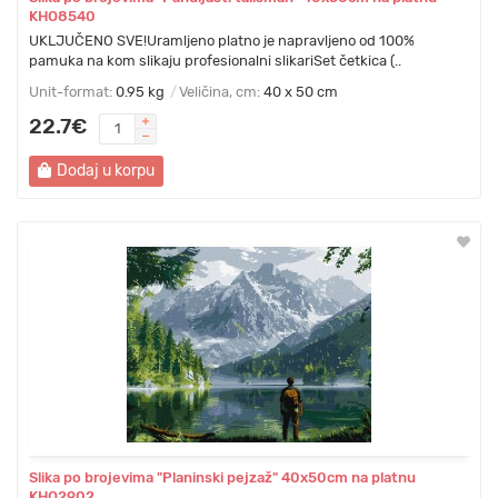
KHO8540
UKLJUČENO SVE!Uramljeno platno je napravljeno od 100%
pamuka na kom slikaju profesionalni slikariSet četkica (..
Unit-format:
0.95 kg
Veličina, cm:
40 x 50 cm
22.7€
Dodaj u korpu
Slika po brojevima "Planinski pejzaž" 40x50cm na platnu
KHO2902