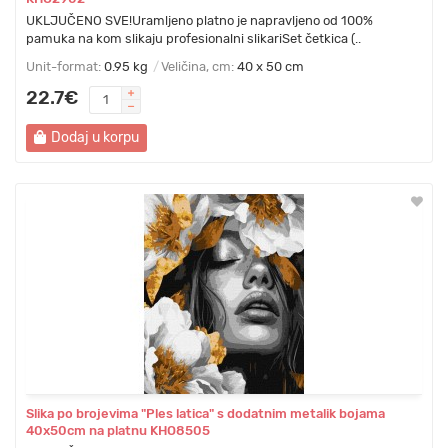
UKLJUČENO SVE!Uramljeno platno je napravljeno od 100%
pamuka na kom slikaju profesionalni slikariSet četkica (..
Unit-format:
0.95 kg
Veličina, cm:
40 x 50 cm
22.7€
Dodaj u korpu
Slika po brojevima "Ples latica" s dodatnim metalik bojama
40x50cm na platnu KHO8505