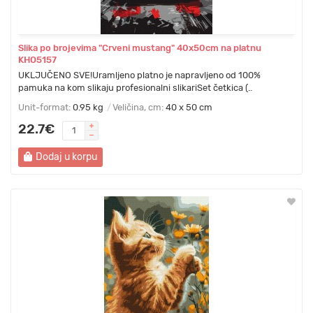
Slika po brojevima "Crveni mustang" 40x50cm na platnu
KHO5157
UKLJUČENO SVE!Uramljeno platno je napravljeno od 100%
pamuka na kom slikaju profesionalni slikariSet četkica (..
Unit-format:
0.95 kg
Veličina, cm:
40 x 50 cm
22.7€
Dodaj u korpu