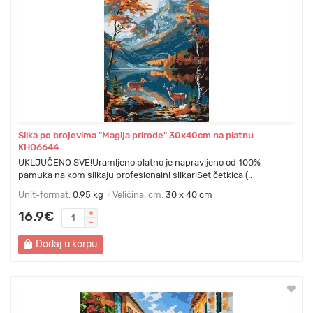
Slika po brojevima "Magija prirode" 30x40cm na platnu
KHO6644
UKLJUČENO SVE!Uramljeno platno je napravljeno od 100%
pamuka na kom slikaju profesionalni slikariSet četkica (..
Unit-format:
0.95 kg
Veličina, cm:
30 x 40 cm
16.9€
Dodaj u korpu