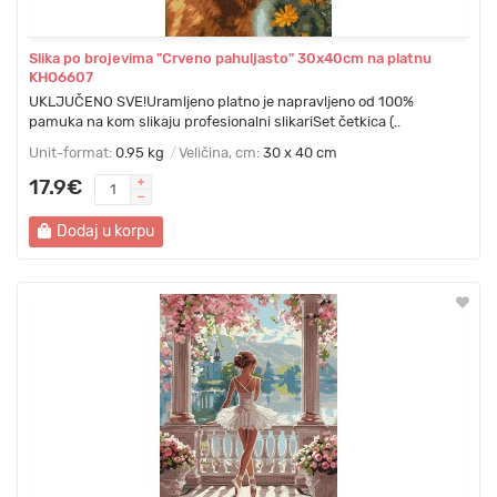
Slika po brojevima "Crveno pahuljasto" 30x40cm na platnu
KHO6607
UKLJUČENO SVE!Uramljeno platno je napravljeno od 100%
pamuka na kom slikaju profesionalni slikariSet četkica (..
Unit-format:
0.95 kg
Veličina, cm:
30 x 40 cm
17.9€
Dodaj u korpu