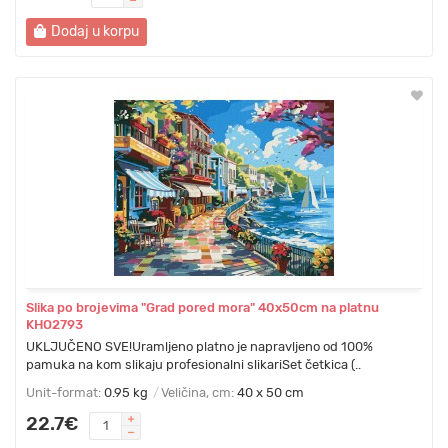
Dodaj u korpu
Slika po brojevima "Grad pored mora" 40x50cm na platnu
KHO2793
UKLJUČENO SVE!Uramljeno platno je napravljeno od 100%
pamuka na kom slikaju profesionalni slikariSet četkica (..
Unit-format:
0.95 kg
Veličina, cm:
40 x 50 cm
22.7€