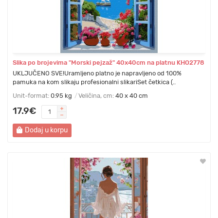
Slika po brojevima "Morski pejzaž" 40x40cm na platnu KHO2778
UKLJUČENO SVE!Uramljeno platno je napravljeno od 100%
pamuka na kom slikaju profesionalni slikariSet četkica (..
Unit-format:
0.95 kg
Veličina, cm:
40 x 40 cm
17.9€
Dodaj u korpu