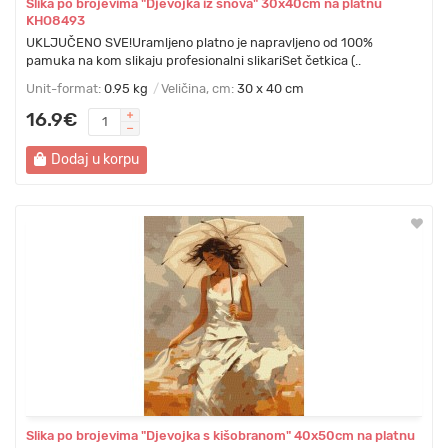
Slika po brojevima "Djevojka iz snova" 30x40cm na platnu
KHO8493
UKLJUČENO SVE!Uramljeno platno je napravljeno od 100%
pamuka na kom slikaju profesionalni slikariSet četkica (..
Unit-format:
0.95 kg
Veličina, cm:
30 x 40 cm
16.9€
Dodaj u korpu
Slika po brojevima "Djevojka s kišobranom" 40x50cm na platnu