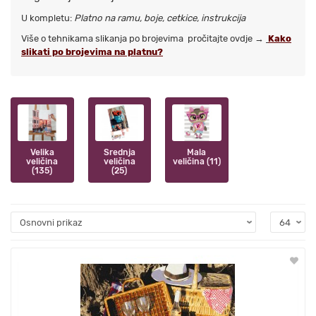
U kompletu:
Platno na ramu,
boje, c
etkice,
i
nstrukcija
Više o tehnikama slikanja po brojevima pročitajte ovdje →
Kako
slikati po brojevima na platnu?
Velika
Srednja
Mala
veličina
veličina
veličina (11)
(135)
(25)