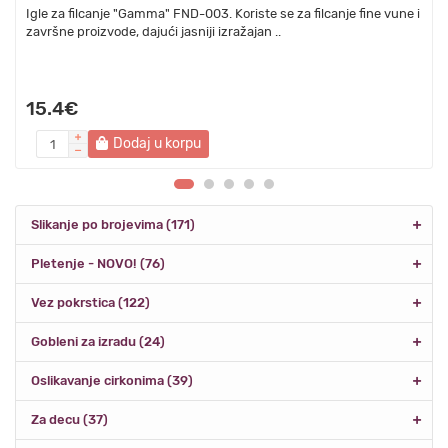
Igle za filcanje "Gamma" FND-003. Koriste se za filcanje fine vune i
završne proizvode, dajući jasniji izražajan ..
15.4€
Dodaj u korpu
Slikanje po brojevima (171)
Pletenje - NOVO! (76)
Vez pokrstica (122)
Gobleni za izradu (24)
Oslikavanje cirkonima (39)
Za decu (37)