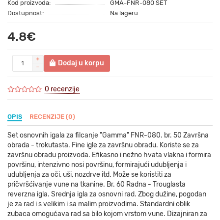
Kod proizvoda:
GMA-FNR-080 SET
Dostupnost:
Na lageru
4.8€
Dodaj u korpu
0 recenzije
OPIS
RECENZIJE (0)
Set osnovnih igala za filcanje "Gamma" FNR-080. br. 50 Završna
obrada - trokutasta. Fine igle za završnu obradu. Koriste se za
završnu obradu proizvoda. Efikasno i nežno hvata vlakna i formira
površinu, intenzivno nosi površinu, formirajući udubljenja i
udubljenja za oči, uši, nozdrve itd. Može se koristiti za
pričvršćivanje vune na tkanine. Br. 60 Radna - Trouglasta
reverzna igla. Srednja igla za osnovni rad. Zbog dužine, pogodan
je za rad i s velikim i sa malim proizvodima. Standardni oblik
zubaca omogućava rad sa bilo kojom vrstom vune. Dizajniran za