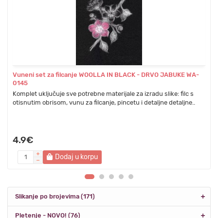
Vuneni set za filcanje WOOLLA IN BLACK - DRVO JABUKE WA-
0145
Komplet uključuje sve potrebne materijale za izradu slike: filc s
otisnutim obrisom, vunu za filcanje, pincetu i detaljne detaljne..
4.9€
Dodaj u korpu
Slikanje po brojevima (171)
Pletenje - NOVO! (76)