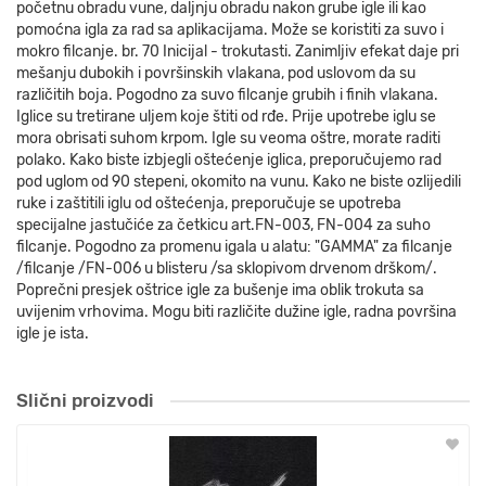
početnu obradu vune, daljnju obradu nakon grube igle ili kao
pomoćna igla za rad sa aplikacijama. Može se koristiti za suvo i
mokro filcanje. br. 70 Inicijal - trokutasti. Zanimljiv efekat daje pri
mešanju dubokih i površinskih vlakana, pod uslovom da su
različitih boja. Pogodno za suvo filcanje grubih i finih vlakana.
Iglice su tretirane uljem koje štiti od rđe. Prije upotrebe iglu se
mora obrisati suhom krpom. Igle su veoma oštre, morate raditi
polako. Kako biste izbjegli oštećenje iglica, preporučujemo rad
pod uglom od 90 stepeni, okomito na vunu. Kako ne biste ozlijedili
ruke i zaštitili iglu od oštećenja, preporučuje se upotreba
specijalne jastučiće za četkicu art.FN-003, FN-004 za suho
filcanje. Pogodno za promenu igala u alatu: "GAMMA" za filcanje
/filcanje /FN-006 u blisteru /sa sklopivom drvenom drškom/.
Poprečni presjek oštrice igle za bušenje ima oblik trokuta sa
uvijenim vrhovima. Mogu biti različite dužine igle, radna površina
igle je ista.
Slični proizvodi