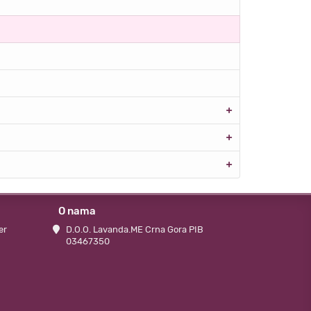
O nama
er
D.O.O. Lavanda.ME Crna Gora PIB
03467350