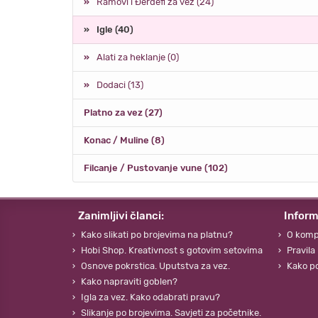
Ramovi i Đerđefi za vez (24)
Igle (40)
Alati za heklanje (0)
Dodaci (13)
Platno za vez (27)
Konac / Muline (8)
Filcanje / Pustovanje vune (102)
Zanimljivi članci:
Inform
Kako slikati po brojevima na platnu?
O komp
Hobi Shop. Kreativnost s gotovim setovima
Pravila
Osnove pokrstica. Uputstva za vez.
Kako po
Kako napraviti goblen?
Igla za vez. Kako odabrati pravu?
Slikanje po brojevima. Savjeti za početnike.