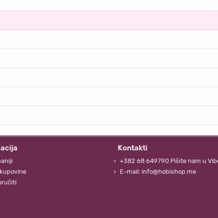
acija
Kontakti
aniji
+382 68 649790 Pišite nam u Vib
 kupovine
E-mail: info@hobishop.me
ručiti