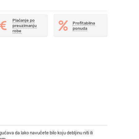
Plaćanje po
Profitabilna
preuzimanju
ponuda
robe
́ava da lako navučete bilo koju debljinu niti ili