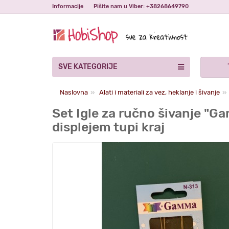
Informacije
Pišite nam u Viber: +38268649790
SVE KATEGORIJE
Naslovna
Alati i materiali za vez, heklanje i šivanje
Set Igle za ručno šivanje "G
displejem tupi kraj