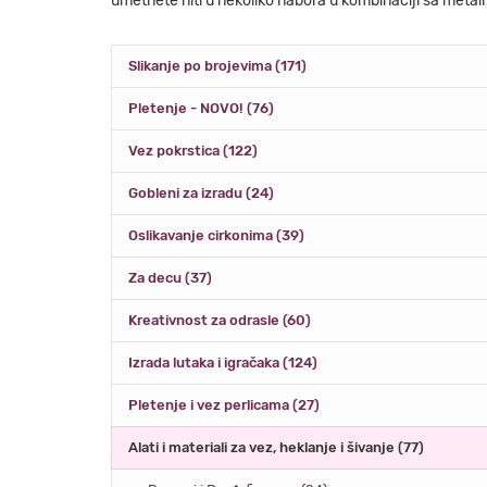
umetnete niti u nekoliko nabora u kombinaciji sa metalni
Slikanje po brojevima (171)
Pletenje - NOVO! (76)
Vez pokrstica (122)
Gobleni za izradu (24)
Oslikavanje cirkonima (39)
Za decu (37)
Kreativnost za odrasle (60)
Izrada lutaka i igračaka (124)
Pletenje i vez perlicama (27)
Alati i materiali za vez, heklanje i šivanje (77)