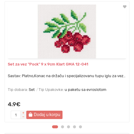
Set za vez "Pock" 9 х 9cm Klart GMA 12-041
Sastav: Platno,Konac na držaču i specijalizovanu tupu iglu za vez..
Tip dobara:
Set
Tip Upakovke:
u paketu sa evroslotom
4.9€
Dodaj u korpu