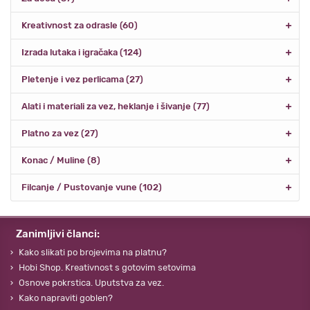
Kreativnost za odrasle (60)
Izrada lutaka i igračaka (124)
Pletenje i vez perlicama (27)
Alati i materiali za vez, heklanje i šivanje (77)
Platno za vez (27)
Konac / Muline (8)
Filcanje / Pustovanje vune (102)
Zanimljivi članci:
Kako slikati po brojevima na platnu?
Hobi Shop. Kreativnost s gotovim setovima
Osnove pokrstica. Uputstva za vez.
Kako napraviti goblen?