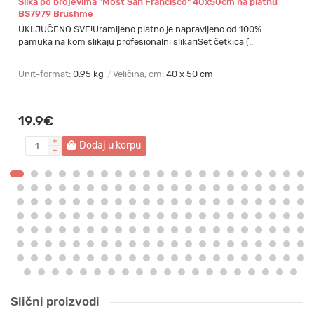
Slika po brojevima "Most San Francisco" 40x50cm na platnu
BS7979 Brushme
UKLJUČENO SVE!Uramljeno platno je napravljeno od 100%
pamuka na kom slikaju profesionalni slikariSet četkica (..
Unit-format:
0.95 kg
Veličina, cm:
40 x 50 cm
19.9€
Dodaj u korpu
Slični proizvodi