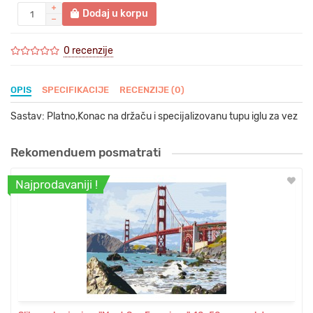
Dodaj u korpu
0 recenzije
OPIS
SPECIFIKACIJE
RECENZIJE (0)
Sastav: Platno,Konac na držaču i specijalizovanu tupu iglu za vez
Rekomenduem posmatrati
Najprodavaniji !