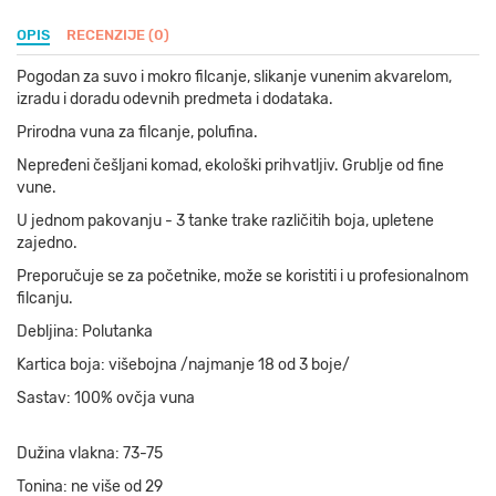
OPIS
RECENZIJE (0)
Pogodan za suvo i mokro filcanje, slikanje vunenim akvarelom,
izradu i doradu odevnih predmeta i dodataka.
Prirodna vuna za filcanje, polufina.
Nepređeni češljani komad, ekološki prihvatljiv. Grublje od fine
vune.
U jednom pakovanju - 3 tanke trake različitih boja, upletene
zajedno.
Preporučuje se za početnike, može se koristiti i u profesionalnom
filcanju.
Debljina: Polutanka
Kartica boja: višebojna /najmanje 18 od 3 boje/
Sastav: 100% ovčja vuna
Dužina vlakna: 73-75
Tonina: ne više od 29