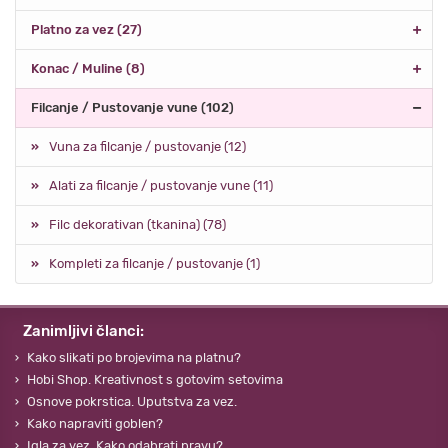
Platno za vez (27)
Konac / Muline (8)
Filcanje / Pustovanje vune (102)
Vuna za filcanje / pustovanje (12)
Alati za filcanje / pustovanje vune (11)
Filc dekorativan (tkanina) (78)
Kompleti za filcanje / pustovanje (1)
Zanimljivi članci:
Kako slikati po brojevima na platnu?
Hobi Shop. Kreativnost s gotovim setovima
Osnove pokrstica. Uputstva za vez.
Kako napraviti goblen?
Igla za vez. Kako odabrati pravu?